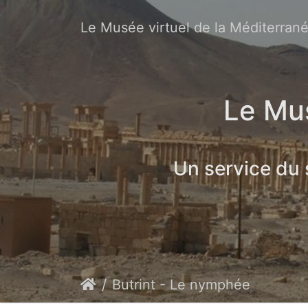
Le Musée virtuel de la Méditerran
Le Mus
Un service du
Butrint - Le nymphée