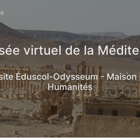
ée
ée virtuel de la Médit
 site Éduscol-Odysseum - Maison
Humanités