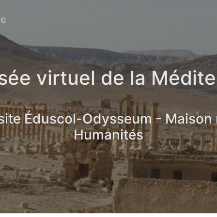
ée
ée virtuel de la Médit
 site Éduscol-Odysseum - Maison
Humanités