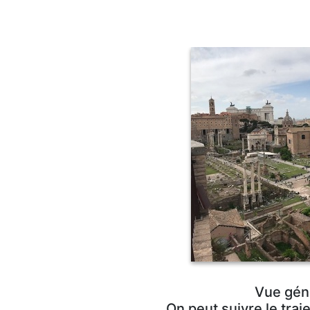
Vue géné
On peut suivre le traj