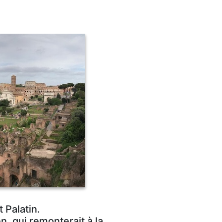
 Palatin.
n, qui remonterait à la