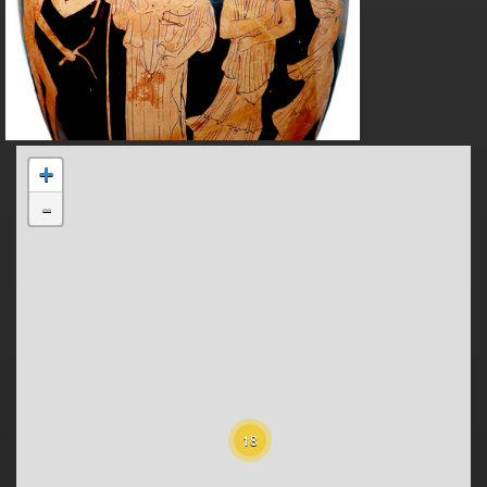
+
-
18