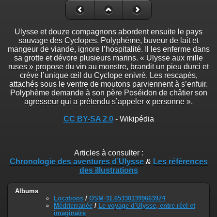
Ulysse et douze compagnons abordent ensuite le pays
sauvage des Cyclopes. Polyphème, buveur de lait et
mangeur de viande, ignore l’hospitalité. Il les enferme dans
sa grotte et dévore plusieurs marins. « Ulysse aux mille
ruses » propose du vin au monstre, brandit un pieu durci et
crève l’unique œil du Cyclope enivré. Les rescapés,
attachés sous le ventre de moutons parviennent à s’enfuir.
Polyphème demande à son père Poséidon de châtier son
agresseur qui a prétendu s’appeler « personne ».
CC BY-SA 2.0
- Wikipédia
Articles à consulter :
Chronologie des aventures d’Ulysse
&
Les références
des illustrations
Albums
Locations
/
OSM-31.653381399663974
Méditerranée
/
Le voyage d'Ulysse, entre réel et
imaginaire