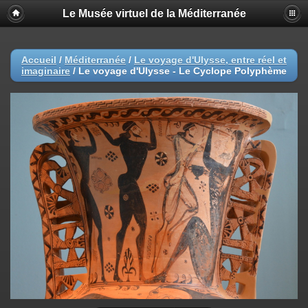
Le Musée virtuel de la Méditerranée
Accueil
/
Méditerranée
/
Le voyage d'Ulysse, entre réel et
imaginaire
/
Le voyage d'Ulysse - Le Cyclope Polyphème