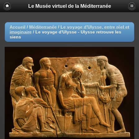
Le Musée virtuel de la Méditerranée
Accueil
/
Méditerranée
/
Le voyage d'Ulysse, entre réel et
imaginaire
/
Le voyage d'Ulysse - Ulysse retrouve les
siens