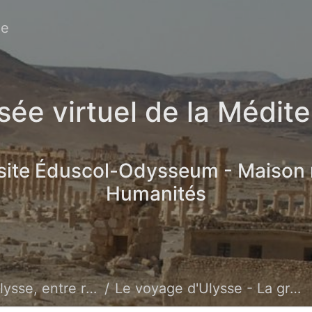
ée
ée virtuel de la Médit
 site Éduscol-Odysseum - Maison
Humanités
re réel et imaginaire
Le voyage d'Ulysse - La grotte de Poséidon à Paxos