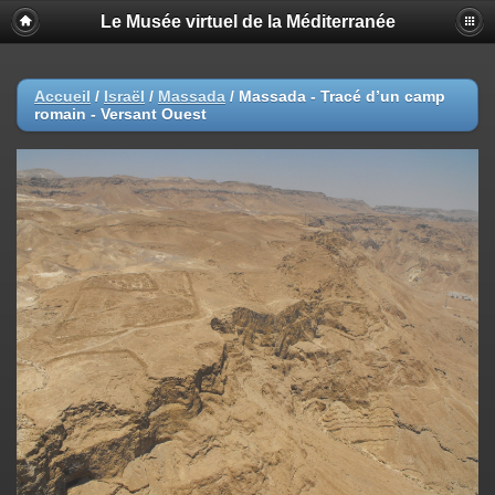
Le Musée virtuel de la Méditerranée
Accueil
/
Israël
/
Massada
/
Massada - Tracé d’un camp
romain - Versant Ouest