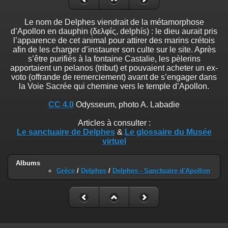
Le nom de Delphes viendrait de la métamorphose
d’Apollon en dauphin (δελφίς, delphís) : le dieu aurait pris
l’apparence de cet animal pour attirer des marins crétois
afin de les charger d’instaurer son culte sur le site. Après
s’être purifiés à la fontaine Castalie, les pèlerins
apportaient un pelanos (tribut) et pouvaient acheter un ex-
voto (offrande de remerciement) avant de s’engager dans
la Voie Sacrée qui chemine vers le temple d’Apollon.
CC 4.0
Odysseum, photo A. Labadie
Articles à consulter :
Le sanctuaire de Delphes
&
Le glossaire du Musée
virtuel
Albums
Grèce
/
Delphes
/
Delphes - Sanctuaire d'Apollon