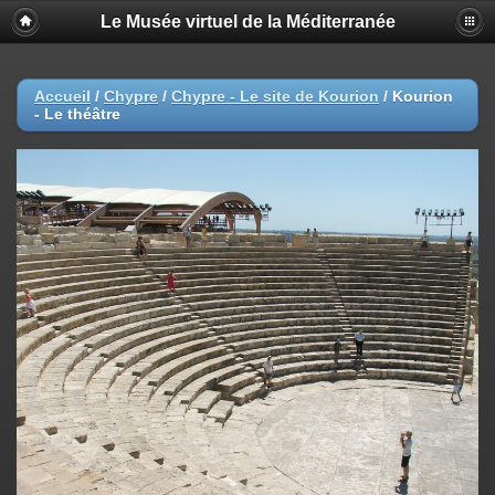
Le Musée virtuel de la Méditerranée
Accueil
/
Chypre
/
Chypre - Le site de Kourion
/
Kourion
- Le théâtre