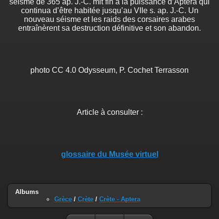
séisme de 365 ap. J.-C. mit fin à la puissance d’Aptera qui
continua d’être habitée jusqu’au VIIe s. ap. J.-C. Un
nouveau séisme et les raids des corsaires arabes
entraînèrent sa destruction définitive et son abandon.
photo CC 4.0 Odysseum, P. Cochet Terrasson
Article à consulter :
glossaire du Musée virtuel
Albums
Grèce
/
Crète
/
Crète - Aptera