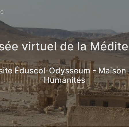
ée
ée virtuel de la Médit
 site Éduscol-Odysseum - Maison
Humanités