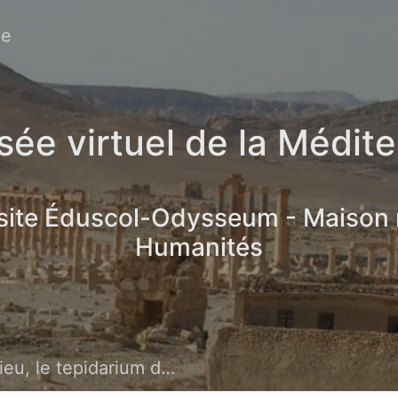
ée
ée virtuel de la Médit
 site Éduscol-Odysseum - Maison
Humanités
 le tepidarium des thermes