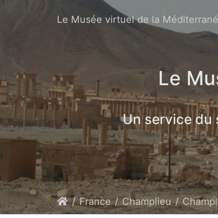
Le Musée virtuel de la Méditerran
Le Mus
Un service du
France
Champlieu
Champlieu,