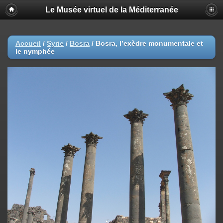
Le Musée virtuel de la Méditerranée
Accueil
/
Syrie
/
Bosra
/
Bosra, l’exèdre monumentale et
le nymphée