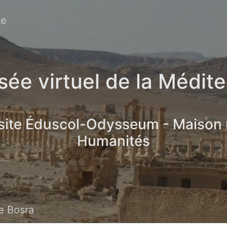
ée
ée virtuel de la Médit
 site Éduscol-Odysseum - Maison
Humanités
de Bosra