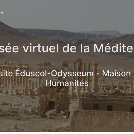
ée
ée virtuel de la Médit
 site Éduscol-Odysseum - Maison
Humanités