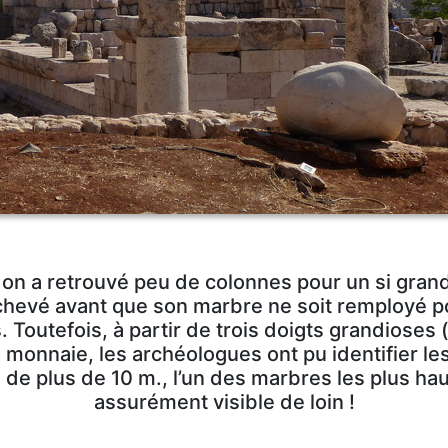
, on a retrouvé peu de colonnes pour un si grand
achevé avant que son marbre ne soit remployé p
 Toutefois, à partir de trois doigts grandioses (
monnaie, les archéologues ont pu identifier le
 de plus de 10 m., l’un des marbres les plus hau
assurément visible de loin !