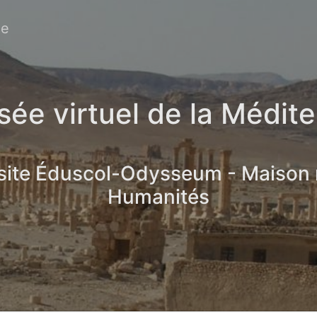
ée
ée virtuel de la Médit
 site Éduscol-Odysseum - Maison
Humanités