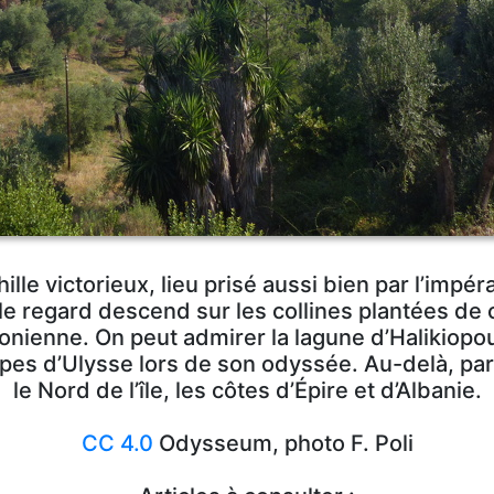
hille victorieux, lieu prisé aussi bien par l’impé
 le regard descend sur les collines plantées de 
 ionienne. On peut admirer la lagune d’Halikiopoul
tapes d’Ulysse lors de son odyssée. Au-delà, par
le Nord de l’île, les côtes d’Épire et d’Albanie.
CC 4.0
Odysseum, photo F. Poli