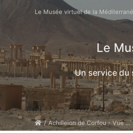
Le Musée virtuel de la Méditerran
Le Mus
Un service du
Achilleion de Corfou - Vue depuis le belvédère